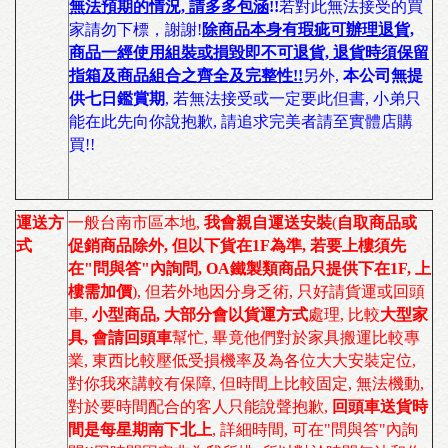
無法預期的情況, 請多多包涵
!!
若對此無法接受的買
家請勿下標，謝謝!
除商品本身有瑕疵可辦理退貨,
商品一經使用組裝或損毀即不可退貨, 退貨時須保留
指箱及商品組合之齊全及完整性!!
另外,
本公司無提
供七日鑑賞期
, 若無法接受或一定要此但書, 小弟只
能在此先向你說抱歉, 請追求完美者請至實體店購
買!!
運送方
一般台南市區本地
,
我會親自運送安裝
(
自取商品或
式
促銷商品除外, 但以下貨在1F為準, 若要上樓須先
在"問與答"內詢問, OA鐵製類商品只提供下在1F, 上
樓需加價
)
,
但若外地因分身乏術
,
只好請貨運或回頭
車
,
小型商品
, 大部分會以貨運方式
處理,
比較
大型家
具, 會請回頭車
幫忙
,
畢竟他們對於家具搬運比較專
業, 東西比較壓低受損機率及為各位大大安裝定位,
對你我來講較有保障, 但時間上比較固定, 無法機動,
對於要時間配合的客人只能說聲抱歉,
回頭車送貨時
間是每星期南下北上
, 詳細時間, 可在"問與答"內詢