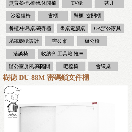
無背餐椅.椅凳.休閒椅
TV櫃
茶几
沙發組椅
書櫃
鞋櫃. 玄關櫃
餐櫃.中島桌.碗碟櫃
書桌電腦桌
OA辦公家具
系統櫥櫃設計
辦公桌
辦公椅
洽談椅
收納盒.工具箱.推車
辦公室屏風.高隔間
吧檯椅
會議桌
樹德 DU-88M 密碼鎖文件櫃