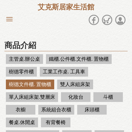
艾克斯居家生活館
商品介紹
主管桌.辦公桌
鐵櫃.公件櫃.文件櫃. 置物櫃
樹德零件櫃
工業工作桌. 工具車
樹德文件櫃. 置物櫃
雙人床組床架
單人床組床架.雙層床
化妝台
斗櫃
衣櫥
系統組合衣櫃
床頭櫃
餐桌.休閒桌
有背餐椅