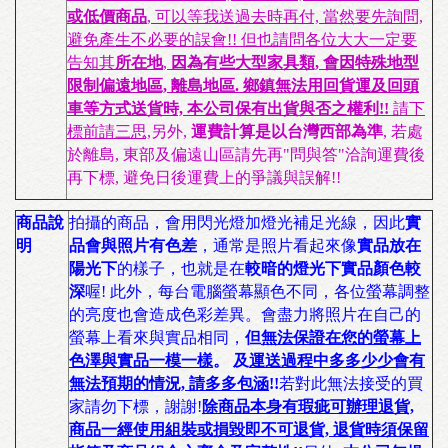
或低價商品
, 可以等我送過去時再付, 當然要先詢問,
避免產生不必要的誤會!! 但也請問各位大大一定要
告知其
所在地
,
因為有些大型家具類, 會因特殊地型
限制偏遠地區, 離島地區. 鄉鎮無法用回貨運及回頭
車等方式送貨時, 本公司保有出貨與否之權利!!
請下
標前請三思,
另外,
運費計算是以台灣西部為準
, 若處
於離島, 東部及偏遠山區請先再"問與答"洽詢運費後
再下標, 避免日後運費上的爭議與誤解!!
商品說
拍攝的商品，會用閃光燈加燈光補足光線，因此
實
明
品會與照片有色差
，通常是照片看起來像
實品放在
陽光下
的樣子，也就是在
較暗的燈光下實品顏色較
深
喔! 此外，每台電腦螢幕顯色不同，各位螢幕調整
的亮度也會造成色彩差異。會盡力將照片在自己的
螢幕上看來與實品相同，
但
無法保證在您的螢幕上
色澤與實品一模一樣
。 及
運送過程中多多少少會有
無法預期的情況, 請多多包涵
!!
若對此無法接受的買
家請勿下標，謝謝!
除商品本身有瑕疵可辦理退貨,
商品一經使用組裝或損毀即不可退貨, 退貨時須保留