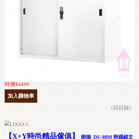
特價$4499
加入購物車
《回目錄》
【X+Y時尚精品傢俱
】
樹德 DU-88M 密碼鎖文