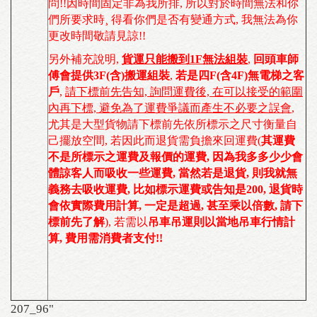
問!!因時間固定非為我所排, 所以對於時間無法和你
們所要求時¸ 得看你們是否有變通方式, 我無法為你
更改時間敬請見諒!!
另外補充說明,
貨運只能搬到1F無法組裝
,
回頭車師
傅會提供3F(含)搬運組裝
,
若是四F(含4F)無電梯之客
戶
,
請下標前先告知, 詢問運費後, 在可以接受的範圍
內再下標, 避免為了運費爭議而產生不必要之誤會
,
尤其是大型貨物請下標前先依所標示之尺寸衡量自
己擺放空間, 若因此而退貨需負擔來回運費(
其運費
不是所標示之運費及報價的運費, 因為我多多少少會
體諒客人而吸收一些運費, 當然若是退貨, 則我就無
義務去吸收運費, 比如標示運費或告知是200, 退貨時
會依實際費用計算, 一定是超過, 甚至乘以倍數, 請下
標前先了解
), 若需以
吊車吊運則以當地吊車行情計
算, 費用需消費者支付!!
207_96"