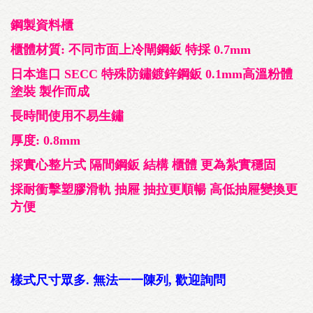
鋼製資料櫃
櫃體材質: 不同市面上冷閘鋼鈑 特採 0.7mm
日本進口 SECC 特殊防鏽鍍鋅鋼鈑 0.1mm高溫粉體
塗裝 製作而成
長時間使用不易生鏽
厚度: 0.8mm
採實心整片式 隔間鋼鈑 結構 櫃體 更為紮實穩固
採耐衝擊塑膠滑軌 抽屜 抽拉更順暢 高低抽屜變換更
方便
樣式尺寸眾多. 無法一一陳列, 歡迎詢問