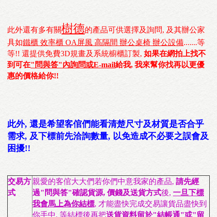
樹德
此外還有多有關
的產品可供選擇及詢問, 及其辦公家
具如
鐵櫃 效率櫃 OA屏風 高隔間 辦公桌椅 辦公設備
.......等
等!! 還提供免費3D規畫及系統櫥櫃訂製,
如果在網拍上找不
到可在
"問與答"內詢問或E-mail
給我, 我來幫你找再以更優
惠的價格給你!!
此外, 還是希望客倌們能看清楚尺寸及材質是否合乎
需求, 及下標前先洽詢數量, 以免造成不必要之誤會及
困擾!!
交易方
親愛的客倌大大們若你們中意我家的產品,
請先經
式
過"問與答"確認貨源, 價錢及送貨方式
後,
一旦下標
我會馬上為你結標
, 才能盡快完成交易讓貨品盡快到
你手中, 等結標後再把
送貨資料留於"結帳通"或"留