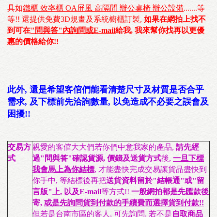
具如
鐵櫃 效率櫃 OA屏風 高隔間 辦公桌椅 辦公設備
.......等
等!! 還提供免費3D規畫及系統櫥櫃訂製,
如果在網拍上找不
到可在
"問與答"內詢問或E-mail
給我, 我來幫你找再以更優
惠的價格給你!!
此外, 還是希望客倌們能看清楚尺寸及材質是否合乎
需求, 及下標前先洽詢數量, 以免造成不必要之誤會及
困擾!!
交易方
親愛的客倌大大們若你們中意我家的產品,
請先經
式
過"問與答"確認貨源, 價錢及送貨方式
後,
一旦下標
我會馬上為你結標
, 才能盡快完成交易讓貨品盡快到
你手中, 等結標後再把
送貨資料留於"結帳通"或"留
言版"上, 以及E-mail
等方式!!
一般網拍都是先匯款後
寄,
或是先詢問貨到付款的手續費而選擇貨到付款!!
但若是台南市區的客人, 可先詢問, 若不是
自取商品