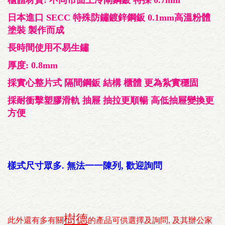
櫃體材質: 不同市面上冷閘鋼鈑 特採 0.7mm
日本進口 SECC 特殊防鏽鍍鋅鋼鈑 0.1mm高溫粉體
塗裝 製作而成
長時間使用不易生鏽
厚度: 0.8mm
採實心整片式 隔間鋼鈑 結構 櫃體 更為紮實穩固
採耐衝擊塑膠滑軌 抽屜 抽拉更順暢 高低抽屜變換更
方便
樣式尺寸眾多. 無法一一陳列, 歡迎詢問
樹德
此外還有多有關
的產品可供選擇及詢問, 及其辦公家