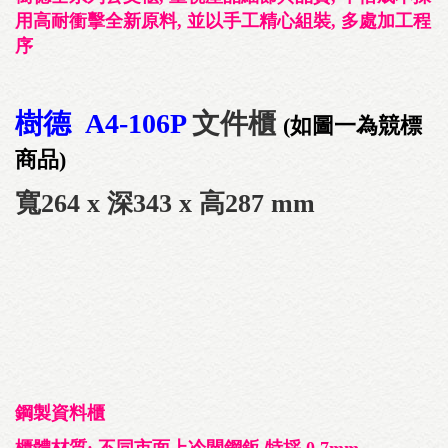
用高耐衝擊全新原料, 並以手工精心組裝, 多處加工程
序
樹德 A4-106P
文件櫃
(如圖一為競標
商品)
寬264 x 深343 x 高287 mm
鋼製資料櫃