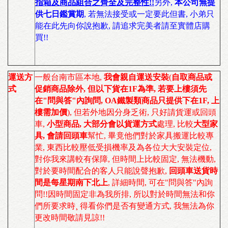
指箱及商品組合之齊全及完整性!!
另外,
本公司無提
供七日鑑賞期
, 若無法接受或一定要此但書, 小弟只
能在此先向你說抱歉, 請追求完美者請至實體店購
買!!
運送方
一般台南市區本地
,
我會親自運送安裝
(
自取商品或
式
促銷商品除外, 但以下貨在1F為準, 若要上樓須先
在"問與答"內詢問, OA鐵製類商品只提供下在1F, 上
樓需加價
)
,
但若外地因分身乏術
,
只好請貨運或回頭
車
,
小型商品
, 大部分會以貨運方式
處理,
比較
大型家
具, 會請回頭車
幫忙
,
畢竟他們對於家具搬運比較專
業, 東西比較壓低受損機率及為各位大大安裝定位,
對你我來講較有保障, 但時間上比較固定, 無法機動,
對於要時間配合的客人只能說聲抱歉,
回頭車送貨時
間是每星期南下北上
, 詳細時間, 可在"問與答"內詢
問!!因時間固定非為我所排, 所以對於時間無法和你
們所要求時¸ 得看你們是否有變通方式, 我無法為你
更改時間敬請見諒!!