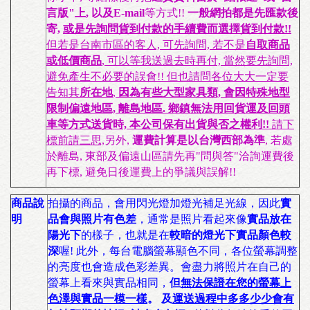
言版"上, 以及E-mail
等方式!!
一般網拍都是先匯款後
寄,
或是先詢問貨到付款的手續費而選擇貨到付款!!
但若是台南市區的客人, 可先詢問, 若不是
自取商品
或低價商品
, 可以等我送過去時再付, 當然要先詢問,
避免產生不必要的誤會!! 但也請問各位大大一定要
告知其
所在地
,
因為有些大型家具類, 會因特殊地型
限制偏遠地區, 離島地區. 鄉鎮無法用回貨運及回頭
車等方式送貨時, 本公司保有出貨與否之權利!!
請下
標前請三思,
另外,
運費計算是以台灣西部為準
, 若處
於離島, 東部及偏遠山區請先再"問與答"洽詢運費後
再下標, 避免日後運費上的爭議與誤解!!
商品說
拍攝的商品，會用閃光燈加燈光補足光線，因此
實
明
品會與照片有色差
，通常是照片看起來像
實品放在
陽光下
的樣子，也就是在
較暗的燈光下實品顏色較
深
喔! 此外，每台電腦螢幕顯色不同，各位螢幕調整
的亮度也會造成色彩差異。會盡力將照片在自己的
螢幕上看來與實品相同，
但
無法保證在您的螢幕上
色澤與實品一模一樣
。 及
運送過程中多多少少會有