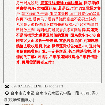
另外補充說明,
貨運只能搬到1F無法組裝
,
回頭車師
傅會提供3F(含)搬運組裝
,
若是四F(含4F)無電梯之客
戶
,
請下標前先告知, 詢問運費後, 在可以接受的範圍
內再下標, 避免為了運費爭議而產生不必要之誤會
,
尤其是大型貨物請下標前先依所標示之尺寸衡量自
己擺放空間, 若因此而退貨需負擔來回運費(
其運費
不是所標示之運費及報價的運費, 因為我多多少少會
體諒客人而吸收一些運費, 當然若是退貨, 則我就無
義務去吸收運費, 比如標示運費或告知是200, 退貨時
會依實際費用計算, 一定是超過, 甚至乘以倍數, 請下
標前先了解
), 若需以
吊車吊運則以當地吊車行情計
算, 費用需消費者支付!!
0978713296 LINE ID addheart
台南市安南區 台南市安南區安中路一段705巷3弄3
號(現場並無展示)