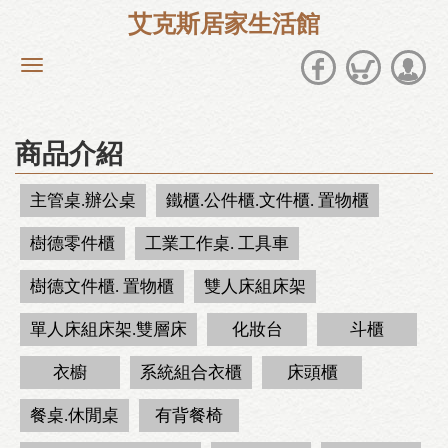
艾克斯居家生活館
商品介紹
主管桌.辦公桌
鐵櫃.公件櫃.文件櫃. 置物櫃
樹德零件櫃
工業工作桌. 工具車
樹德文件櫃. 置物櫃
雙人床組床架
單人床組床架.雙層床
化妝台
斗櫃
衣櫥
系統組合衣櫃
床頭櫃
餐桌.休閒桌
有背餐椅