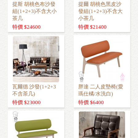
提斯 胡桃色布沙發
提爾 胡桃色黑皮沙
組(1+2+3)不含大小
發組(1+2+3)不含大
茶几
小茶几
特價 $24600
特價 $21400
瓦爾德 沙發(1+2+3
胖達 二人皮墊椅(愛
不含茶几)
瑪仕橘/水洗白)
特價 $23000
特價 $6400