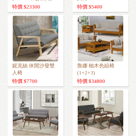
特價 $23300
特價 $5400
妮克絲 休閒沙發雙
魯娜 柚木色組椅
人椅
(1+2+3)
特價 $7700
特價 $34800