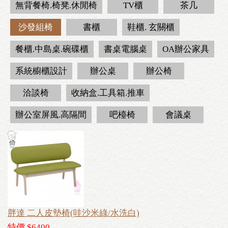
無背餐椅.椅凳.休閒椅
TV櫃
茶几
沙發組椅
書櫃
鞋櫃. 玄關櫃
餐櫃.中島桌.碗碟櫃
書桌電腦桌
OA辦公家具
系統櫥櫃設計
辦公桌
辦公椅
洽談椅
收納盒.工具箱.推車
辦公室屏風.高隔間
吧檯椅
會議桌
胖達 二人皮墊椅(哇沙米綠/水洗白)
特價 $6400