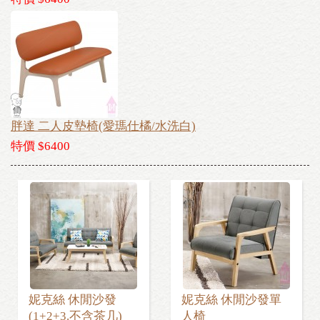
胖達 二人皮墊椅(愛瑪仕橘/水洗白)
特價 $6400
妮克絲 休閒沙發
妮克絲 休閒沙發單
(1+2+3.不含茶几)
人椅