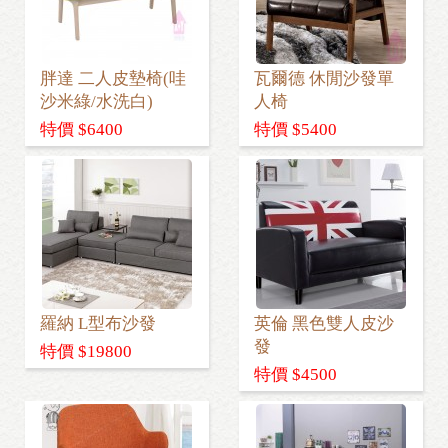
胖達 二人皮墊椅(哇
瓦爾德 休閒沙發單
沙米綠/水洗白)
人椅
特價 $6400
特價 $5400
羅納 L型布沙發
英倫 黑色雙人皮沙
發
特價 $19800
特價 $4500