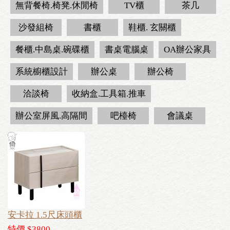
無背餐椅.椅凳.休閒椅
TV櫃
茶几
沙發組椅
書櫃
鞋櫃. 玄關櫃
餐櫃.中島桌.碗碟櫃
書桌電腦桌
OA辦公家具
系統櫥櫃設計
辦公桌
辦公椅
洽談椅
收納盒.工具箱.推車
辦公室屏風.高隔間
吧檯椅
會議桌
安卡拉 1.5尺床頭櫃
特價 $3800