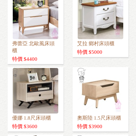
弗蕾亞 北歐風床頭
艾拉 鄉村床頭櫃
櫃
特價 $5000
特價 $4400
優娜 1.8尺床頭櫃
奧斯陸 1.5尺床頭櫃
特價 $3600
特價 $3900