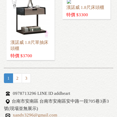
漢諾威 1.8尺床頭櫃
特價 $3300
漢諾威 1.8尺單抽床
頭櫃
特價 $3700
1
2
3
0978713296 LINE ID addheart
台南市安南區 台南市安南區安中路一段705巷3弄3
號(現場並無展示)
xandy3296@gmail.com