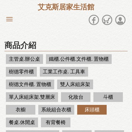
艾克斯居家生活館
商品介紹
主管桌.辦公桌
鐵櫃.公件櫃.文件櫃. 置物櫃
樹德零件櫃
工業工作桌. 工具車
樹德文件櫃. 置物櫃
雙人床組床架
單人床組床架.雙層床
化妝台
斗櫃
衣櫥
系統組合衣櫃
床頭櫃
餐桌.休閒桌
有背餐椅