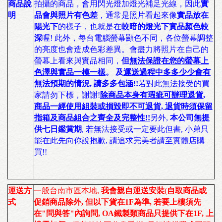
商品說
拍攝的商品，會用閃光燈加燈光補足光線，因此
實
明
品會與照片有色差
，通常是照片看起來像
實品放在
陽光下
的樣子，也就是在
較暗的燈光下實品顏色較
深
喔! 此外，每台電腦螢幕顯色不同，各位螢幕調整
的亮度也會造成色彩差異。會盡力將照片在自己的
螢幕上看來與實品相同，
但
無法保證在您的螢幕上
色澤與實品一模一樣
。 及
運送過程中多多少少會有
無法預期的情況, 請多多包涵
!!
若對此無法接受的買
家請勿下標，謝謝!
除商品本身有瑕疵可辦理退貨,
商品一經使用組裝或損毀即不可退貨, 退貨時須保留
指箱及商品組合之齊全及完整性!!
另外,
本公司無提
供七日鑑賞期
, 若無法接受或一定要此但書, 小弟只
能在此先向你說抱歉, 請追求完美者請至實體店購
買!!
運送方
一般台南市區本地
,
我會親自運送安裝
(
自取商品或
式
促銷商品除外, 但以下貨在1F為準, 若要上樓須先
在"問與答"內詢問, OA鐵製類商品只提供下在1F, 上