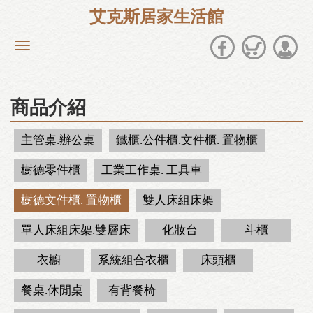
艾克斯居家生活館
商品介紹
主管桌.辦公桌
鐵櫃.公件櫃.文件櫃. 置物櫃
樹德零件櫃
工業工作桌. 工具車
樹德文件櫃. 置物櫃
雙人床組床架
單人床組床架.雙層床
化妝台
斗櫃
衣櫥
系統組合衣櫃
床頭櫃
餐桌.休閒桌
有背餐椅