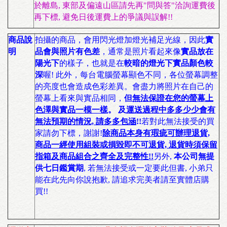
於離島, 東部及偏遠山區請先再"問與答"洽詢運費後
再下標, 避免日後運費上的爭議與誤解!!
商品說
拍攝的商品，會用閃光燈加燈光補足光線，因此
實
明
品會與照片有色差
，通常是照片看起來像
實品放在
陽光下
的樣子，也就是在
較暗的燈光下實品顏色較
深
喔! 此外，每台電腦螢幕顯色不同，各位螢幕調整
的亮度也會造成色彩差異。會盡力將照片在自己的
螢幕上看來與實品相同，
但
無法保證在您的螢幕上
色澤與實品一模一樣
。 及
運送過程中多多少少會有
無法預期的情況, 請多多包涵
!!
若對此無法接受的買
家請勿下標，謝謝!
除商品本身有瑕疵可辦理退貨,
商品一經使用組裝或損毀即不可退貨, 退貨時須保留
指箱及商品組合之齊全及完整性!!
另外,
本公司無提
供七日鑑賞期
, 若無法接受或一定要此但書, 小弟只
能在此先向你說抱歉, 請追求完美者請至實體店購
買!!