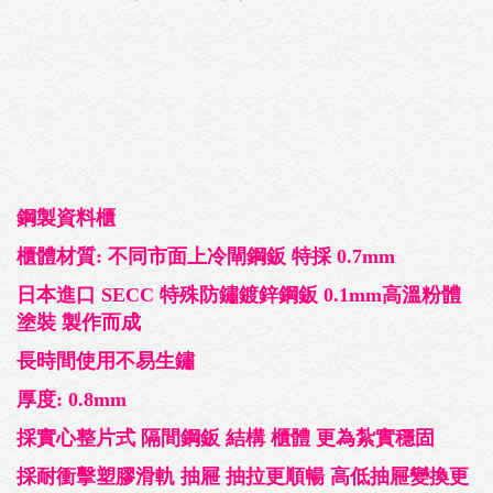
鋼製資料櫃
櫃體材質: 不同市面上冷閘鋼鈑 特採 0.7mm
日本進口 SECC 特殊防鏽鍍鋅鋼鈑 0.1mm高溫粉體
塗裝 製作而成
長時間使用不易生鏽
厚度: 0.8mm
採實心整片式 隔間鋼鈑 結構 櫃體 更為紮實穩固
採耐衝擊塑膠滑軌 抽屜 抽拉更順暢 高低抽屜變換更