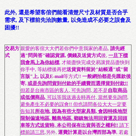
此外, 還是希望客倌們能看清楚尺寸及材質是否合乎
需求, 及下標前先洽詢數量, 以免造成不必要之誤會及
困擾!!
交易方
親愛的客倌大大們若你們中意我家的產品,
請先經
式
過"問與答"確認貨源, 價錢及送貨方式
後,
一旦下標
我會馬上為你結標
, 才能盡快完成交易讓貨品盡快到
你手中, 等結標後再把
送貨資料留於"結帳通"或"留
言版"上, 以及E-mail
等方式!!
一般網拍都是先匯款後
寄,
或是先詢問貨到付款的手續費而選擇貨到付款!!
但若是台南市區的客人, 可先詢問, 若不是
自取商品
或低價商品
, 可以等我送過去時再付, 當然要先詢問,
避免產生不必要的誤會!! 但也請問各位大大一定要
告知其
所在地
,
因為有些大型家具類, 會因特殊地型
限制偏遠地區, 離島地區. 鄉鎮無法用回貨運及回頭
車等方式送貨時, 本公司保有出貨與否之權利!!
請下
標前請三思,
另外,
運費計算是以台灣西部為準
, 若處