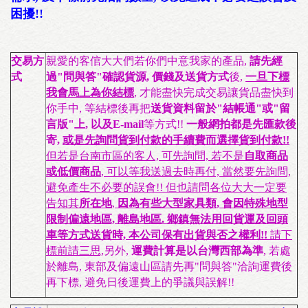
困擾!!
交易方
親愛的客倌大大們若你們中意我家的產品,
請先經
式
過"問與答"確認貨源, 價錢及送貨方式
後,
一旦下標
我會馬上為你結標
, 才能盡快完成交易讓貨品盡快到
你手中, 等結標後再把
送貨資料留於"結帳通"或"留
言版"上, 以及E-mail
等方式!!
一般網拍都是先匯款後
寄,
或是先詢問貨到付款的手續費而選擇貨到付款!!
但若是台南市區的客人, 可先詢問, 若不是
自取商品
或低價商品
, 可以等我送過去時再付, 當然要先詢問,
避免產生不必要的誤會!! 但也請問各位大大一定要
告知其
所在地
,
因為有些大型家具類, 會因特殊地型
限制偏遠地區, 離島地區. 鄉鎮無法用回貨運及回頭
車等方式送貨時, 本公司保有出貨與否之權利!!
請下
標前請三思,
另外,
運費計算是以台灣西部為準
, 若處
於離島, 東部及偏遠山區請先再"問與答"洽詢運費後
再下標, 避免日後運費上的爭議與誤解!!