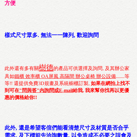
方便
樣式尺寸眾多. 無法一一陳列, 歡迎詢問
樹德
此外還有多有關
的產品可供選擇及詢問, 及其辦公家
具如
鐵櫃 效率櫃 OA屏風 高隔間 辦公桌椅 辦公設備
.......等
等!! 還提供免費3D規畫及系統櫥櫃訂製,
如果在網拍上找不
到可在
"問與答"內詢問或E-mail
給我, 我來幫你找再以更優
惠的價格給你!!
此外, 還是希望客倌們能看清楚尺寸及材質是否合乎
需求, 及下標前先洽詢數量, 以免造成不必要之誤會及