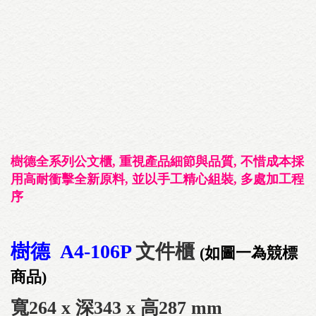
樹德全系列公文櫃, 重視產品細節與品質, 不惜成本採
用高耐衝擊全新原料, 並以手工精心組裝, 多處加工程
序
樹德 A4-106P
文件櫃
(如圖一為競標
商品)
寬264 x 深343 x 高287 mm