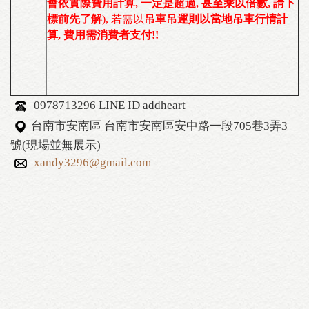
會依實際費用計算, 一定是超過, 甚至乘以倍數, 請下
標前先了解
), 若需以
吊車吊運則以當地吊車行情計
算, 費用需消費者支付!!
0978713296 LINE ID addheart
台南市安南區 台南市安南區安中路一段705巷3弄3
號(現場並無展示)
xandy3296@gmail.com