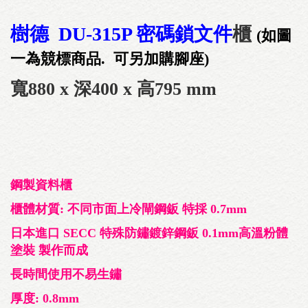
樹德 DU-315P 密碼鎖文件
櫃
(如圖
一為競標商品. 可另加購腳座)
寬880 x 深400 x 高795 mm
鋼製資料櫃
櫃體材質: 不同市面上冷閘鋼鈑 特採 0.7mm
日本進口 SECC 特殊防鏽鍍鋅鋼鈑 0.1mm高溫粉體
塗裝 製作而成
長時間使用不易生鏽
厚度: 0.8mm