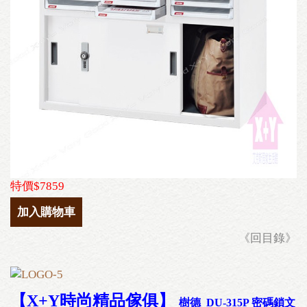
特價$7859
加入購物車
《回目錄》
【X+Y時尚精品傢俱
】
樹德 DU-315P 密碼鎖文