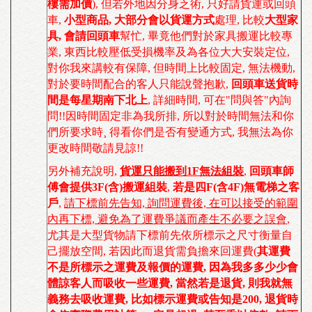
樓需加價
)
,
但若外地因分身乏術
,
只好請貨運或回頭
車
,
小型商品
, 大部分會以貨運方式
處理,
比較
大型家
具, 會請回頭車
幫忙
,
畢竟他們對於家具搬運比較專
業, 東西比較壓低受損機率及為各位大大安裝定位,
對你我來講較有保障, 但時間上比較固定, 無法機動,
對於要時間配合的客人只能說聲抱歉,
回頭車送貨時
間是每星期南下北上
, 詳細時間, 可在"問與答"內詢
問!!因時間固定非為我所排, 所以對於時間無法和你
們所要求時¸ 得看你們是否有變通方式, 我無法為你
更改時間敬請見諒!!
另外補充說明,
貨運只能搬到1F無法組裝
,
回頭車師
傅會提供3F(含)搬運組裝
,
若是四F(含4F)無電梯之客
戶
,
請下標前先告知, 詢問運費後, 在可以接受的範圍
內再下標, 避免為了運費爭議而產生不必要之誤會
,
尤其是大型貨物請下標前先依所標示之尺寸衡量自
己擺放空間, 若因此而退貨需負擔來回運費(
其運費
不是所標示之運費及報價的運費, 因為我多多少少會
體諒客人而吸收一些運費, 當然若是退貨, 則我就無
義務去吸收運費, 比如標示運費或告知是200, 退貨時