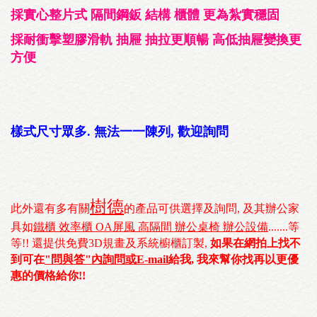
採實心整片式 隔間鋼鈑 結構 櫃體 更為紮實穩固
採耐衝擊塑膠滑軌 抽屜 抽拉更順暢 高低抽屜變換更
方便
樣式尺寸眾多. 無法一一陳列, 歡迎詢問
樹德
此外還有多有關
的產品可供選擇及詢問, 及其辦公家
具如
鐵櫃 效率櫃 OA屏風 高隔間 辦公桌椅 辦公設備
.......等
等!! 還提供免費3D規畫及系統櫥櫃訂製,
如果在網拍上找不
到可在
"問與答"內詢問或E-mail
給我, 我來幫你找再以更優
惠的價格給你!!