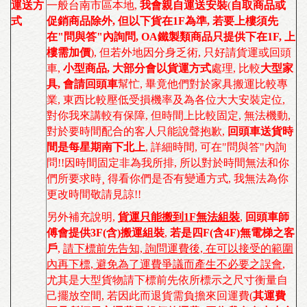
運送方
一般台南市區本地
,
我會親自運送安裝
(
自取商品或
式
促銷商品除外, 但以下貨在1F為準, 若要上樓須先
在"問與答"內詢問, OA鐵製類商品只提供下在1F, 上
樓需加價
)
,
但若外地因分身乏術
,
只好請貨運或回頭
車
,
小型商品
, 大部分會以貨運方式
處理,
比較
大型家
具, 會請回頭車
幫忙
,
畢竟他們對於家具搬運比較專
業, 東西比較壓低受損機率及為各位大大安裝定位,
對你我來講較有保障, 但時間上比較固定, 無法機動,
對於要時間配合的客人只能說聲抱歉,
回頭車送貨時
間是每星期南下北上
, 詳細時間, 可在"問與答"內詢
問!!因時間固定非為我所排, 所以對於時間無法和你
們所要求時¸ 得看你們是否有變通方式, 我無法為你
更改時間敬請見諒!!
另外補充說明,
貨運只能搬到1F無法組裝
,
回頭車師
傅會提供3F(含)搬運組裝
,
若是四F(含4F)無電梯之客
戶
,
請下標前先告知, 詢問運費後, 在可以接受的範圍
內再下標, 避免為了運費爭議而產生不必要之誤會
,
尤其是大型貨物請下標前先依所標示之尺寸衡量自
己擺放空間, 若因此而退貨需負擔來回運費(
其運費