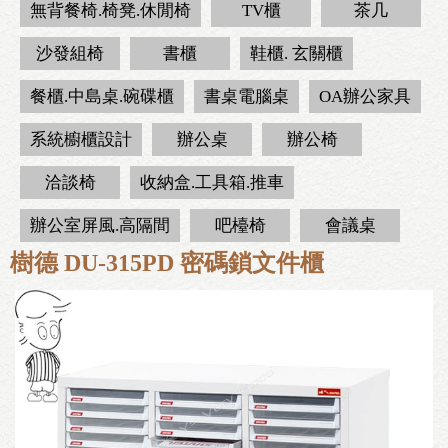
無背餐椅.椅凳.休閒椅
TV櫃
茶几
沙發組椅
書櫃
鞋櫃. 玄關櫃
餐櫃.中島桌.碗碟櫃
書桌電腦桌
OA辦公家具
系統櫥櫃設計
辦公桌
辦公椅
洽談椅
收納盒.工具箱.推車
辦公室屏風.高隔間
吧檯椅
會議桌
樹德 DU-315PD 密碼鎖文件櫃