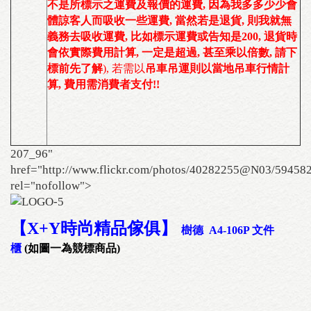
不是所標示之運費及報價的運費, 因為我多多少少會
體諒客人而吸收一些運費, 當然若是退貨, 則我就無
義務去吸收運費, 比如標示運費或告知是200, 退貨時
會依實際費用計算, 一定是超過, 甚至乘以倍數, 請下
標前先了解
), 若需以
吊車吊運則以當地吊車行情計
算, 費用需消費者支付!!
207_96"
href="http://www.flickr.com/photos/40282255@N03/59458
rel="nofollow">
【X+Y時尚精品傢俱
】
樹德 A4-106P 文件
櫃
(如圖一為競標商品)