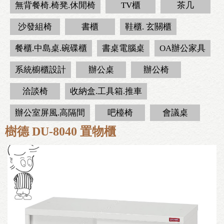
無背餐椅.椅凳.休閒椅
TV櫃
茶几
沙發組椅
書櫃
鞋櫃. 玄關櫃
餐櫃.中島桌.碗碟櫃
書桌電腦桌
OA辦公家具
系統櫥櫃設計
辦公桌
辦公椅
洽談椅
收納盒.工具箱.推車
辦公室屏風.高隔間
吧檯椅
會議桌
樹德 DU-8040 置物櫃