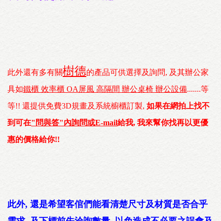
樹德
此外還有多有關
的產品可供選擇及詢問, 及其辦公家
具如
鐵櫃 效率櫃 OA屏風 高隔間 辦公桌椅 辦公設備
.......等
等!! 還提供免費3D規畫及系統櫥櫃訂製,
如果在網拍上找不
到可在
"問與答"內詢問或E-mail
給我, 我來幫你找再以更優
惠的價格給你!!
此外, 還是希望客倌們能看清楚尺寸及材質是否合乎
需求, 及下標前先洽詢數量, 以免造成不必要之誤會及