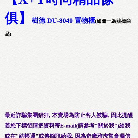
俱】
樹德 DU-8040 置物櫃
(如圖一為競標商
品)
最近詐騙集團猖狂, 本賣場為防止客人被騙, 因此提醒
若您下標後請把資料寄E-mail(請參考"關於我")給我
或在"結帳通"或傳簡訊給我, 因為奇摩雅虎常會漏信