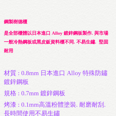
鋼製樹德櫃
是全部櫃體以日本進口 Alloy 鍍鋅鋼板製作. 與市場
一般冷熱鋼板或黑皮鈑資料櫃不同. 不易生鏽. 堅固
耐用
材質 : 0.8mm 日本進口 Alloy 特殊防鏽
鍍鋅鋼板
規格 : 0.7mm 鍍鋅鋼板
烤漆 : 0.1mm高溫粉體塗裝. 耐磨耐刮.
長時間使用不易生鏽