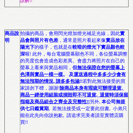
誤解!!
商品說
拍攝的商品，會用閃光燈加燈光補足光線，因此
實
明
品會與照片有色差
，通常是照片看起來像
實品放在
陽光下
的樣子，也就是在
較暗的燈光下實品顏色較
深
喔! 此外，每台電腦螢幕顯色不同，各位螢幕調整
的亮度也會造成色彩差異。會盡力將照片在自己的
螢幕上看來與實品相同，
但
無法保證在您的螢幕上
色澤與實品一模一樣
。 及
運送過程中多多少少會有
無法預期的情況, 請多多包涵
!!
若對此無法接受的買
家請勿下標，謝謝!
除商品本身有瑕疵可辦理退貨,
商品一經使用組裝或損毀即不可退貨, 退貨時須保留
指箱及商品組合之齊全及完整性!!
另外,
本公司無提
供七日鑑賞期
, 若無法接受或一定要此但書, 小弟只
能在此先向你說抱歉, 請追求完美者請至實體店購
買!!