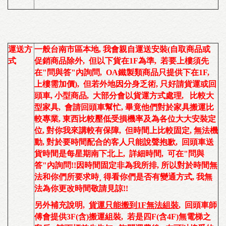
運送方
一般台南市區本地
,
我會親自運送安裝
(
自取商品或
式
促銷商品除外, 但以下貨在1F為準, 若要上樓須先
在"問與答"內詢問, OA鐵製類商品只提供下在1F,
上樓需加價
)
,
但若外地因分身乏術
,
只好請貨運或回
頭車
,
小型商品
, 大部分會以貨運方式
處理,
比較
大
型家具, 會請回頭車
幫忙
,
畢竟他們對於家具搬運比
較專業, 東西比較壓低受損機率及為各位大大安裝定
位, 對你我來講較有保障, 但時間上比較固定, 無法機
動, 對於要時間配合的客人只能說聲抱歉,
回頭車送
貨時間是每星期南下北上
, 詳細時間, 可在"問與
答"內詢問!!因時間固定非為我所排, 所以對於時間無
法和你們所要求時¸ 得看你們是否有變通方式, 我無
法為你更改時間敬請見諒!!
另外補充說明,
貨運只能搬到1F無法組裝
,
回頭車師
傅會提供3F(含)搬運組裝
,
若是四F(含4F)無電梯之