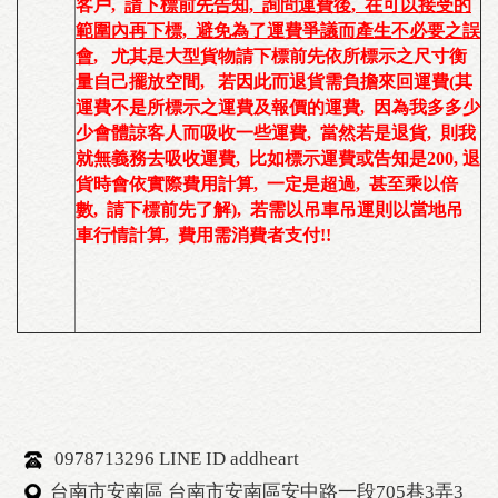
客戶
,
請下標前先告知, 詢問運費後, 在可以接受的
範圍內再下標, 避免為了運費爭議而產生不必要之誤
會
, 尤其是大型貨物請下標前先依所標示之尺寸衡
量自己擺放空間, 若因此而退貨需負擔來回運費(
其
運費不是所標示之運費及報價的運費, 因為我多多少
少會體諒客人而吸收一些運費, 當然若是退貨, 則我
就無義務去吸收運費, 比如標示運費或告知是200, 退
貨時會依實際費用計算, 一定是超過, 甚至乘以倍
數, 請下標前先了解
), 若需以
吊車吊運則以當地吊
車行情計算, 費用需消費者支付!!
0978713296 LINE ID addheart
台南市安南區 台南市安南區安中路一段705巷3弄3