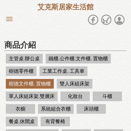
艾克斯居家生活館
商品介紹
主管桌.辦公桌
鐵櫃.公件櫃.文件櫃. 置物櫃
樹德零件櫃
工業工作桌. 工具車
樹德文件櫃. 置物櫃
雙人床組床架
單人床組床架.雙層床
化妝台
斗櫃
衣櫥
系統組合衣櫃
床頭櫃
餐桌.休閒桌
有背餐椅