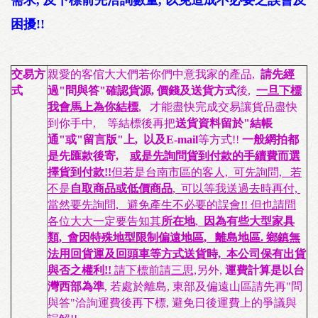
困擾!!
交易方
親愛的客倌大大們若你們中意我家的產品,
請先經
式
過"問與答"確認貨源, 價錢及送貨方式
後,
一旦下標
我會馬上為你結標
, 才能盡快完成交易讓貨品盡快
到你手中, 等結標後再把
送貨資料留於"結帳
通"或"留言版"上, 以及E-mail
等方式!!
一般網拍都
是先匯款後寄,
或是先詢問貨到付款的手續費而選
擇貨到付款!!
但若是台南市區的客人, 可先詢問, 若
不是
自取商品或低價商品
, 可以等我送過去時再付,
當然要先詢問, 避免產生不必要的誤會!! 但也請問
各位大大一定要告知其
所在地
,
因為有些大型家具
類, 會因特殊地型限制偏遠地區, 離島地區. 鄉鎮無
法用回貨運及回頭車等方式送貨時, 本公司保有出貨
與否之權利!!
請下標前請三思,
另外,
運費計算是以台
灣西部為準
, 若處於離島, 東部及偏遠山區請先再"問
與答"洽詢運費後再下標, 避免日後運費上的爭議與