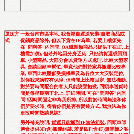
運送方
一般台南市區本地
,
我會親自運送安裝
(
自取商品或
式
促銷商品除外, 但以下貨在1F為準, 若要上樓須先
在"問與答"內詢問, OA鐵製類商品只提供下在1F, 上
樓需加價
)
,
但若外地因分身乏術
,
只好請貨運或回頭
車
,
小型商品
, 大部分會以貨運方式
處理,
比較
大型家
具, 會請回頭車
幫忙
,
畢竟他們對於家具搬運比較專
業, 東西比較壓低受損機率及為各位大大安裝定位,
對你我來講較有保障, 但時間上比較固定, 無法機動,
對於要時間配合的客人只能說聲抱歉,
回頭車送貨時
間是每星期南下北上
, 詳細時間, 可在"問與答"內詢
問!!因時間固定非為我所排, 所以對於時間無法和你
們所要求時¸ 得看你們是否有變通方式, 我無法為你
更改時間敬請見諒!!
另外補充說明,
貨運只能搬到1F無法組裝
,
回頭車師
傅會提供3F(含)搬運組裝
,
若是四F(含4F)無電梯之客