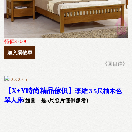
特價$7000
加入購物車
《回目錄》
【X+Y時尚精品傢俱
】
李維 3.5尺柚木色
單人床
(
)
如圖一是5尺照片僅供參考