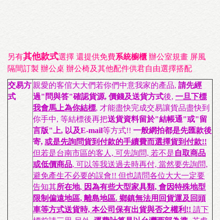
其他款式
另有
選擇
還提供免費
系統櫥櫃
辦公室規畫
屏風
隔間訂製
辦公桌
辦公椅及其他配件供君自由選擇搭配
交易方
親愛的客倌大大們若你們中意我家的產品,
請先經
式
過"問與答"確認貨源, 價錢及送貨方式
後,
一旦下標
我會馬上為你結標
, 才能盡快完成交易讓貨品盡快到
你手中, 等結標後再把
送貨資料留於"結帳通"或"留
言版"上, 以及E-mail
等方式!!
一般網拍都是先匯款後
寄,
或是先詢問貨到付款的手續費而選擇貨到付款!!
但若是台南市區的客人, 可先詢問, 若不是
自取商品
或低價商品
, 可以等我送過去時再付, 當然要先詢問,
避免產生不必要的誤會!! 但也請問各位大大一定要
告知其
所在地
,
因為有些大型家具類, 會因特殊地型
限制偏遠地區, 離島地區. 鄉鎮無法用回貨運及回頭
車等方式送貨時, 本公司保有出貨與否之權利!!
請下