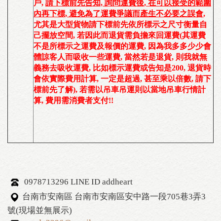
戶
,
請下標前先告知, 詢問運費後, 在可以接受的範圍
內再下標, 避免為了運費爭議而產生不必要之誤會
,
尤其是大型貨物請下標前先依所標示之尺寸衡量自
己擺放空間, 若因此而退貨需負擔來回運費(
其運費
不是所標示之運費及報價的運費, 因為我多多少少會
體諒客人而吸收一些運費, 當然若是退貨, 則我就無
義務去吸收運費, 比如標示運費或告知是200, 退貨時
會依實際費用計算, 一定是超過, 甚至乘以倍數, 請下
標前先了解
), 若需以
吊車吊運則以當地吊車行情計
算, 費用需消費者支付!!
0978713296 LINE ID addheart
台南市安南區 台南市安南區安中路一段705巷3弄3
號(現場並無展示)