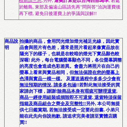
標前請三思,
另外,
運費計算是以台灣西部為準
, 若處
於離島, 東部及偏遠山區請先再"問與答"洽詢運費後
再下標, 避免日後運費上的爭議與誤解!!
商品說
拍攝的商品，會用閃光燈加燈光補足光線，因此
實
明
品會與照片有色差
，通常是照片看起來像
實品放在
陽光下
的樣子，也就是在
較暗的燈光下實品顏色較
深
喔! 此外，每台電腦螢幕顯色不同，各位螢幕調整
的亮度也會造成色彩差異。會盡力將照片在自己的
螢幕上看來與實品相同，
但
無法保證在您的螢幕上
色澤與實品一模一樣
。 及
運送過程中多多少少會有
無法預期的情況, 請多多包涵
!!
若對此無法接受的買
家請勿下標，謝謝!
除商品本身有瑕疵可辦理退貨,
商品一經使用組裝或損毀即不可退貨, 退貨時須保留
指箱及商品組合之齊全及完整性!!
另外,
本公司無提
供七日鑑賞期
, 若無法接受或一定要此但書, 小弟只
能在此先向你說抱歉, 請追求完美者請至實體店購
買!!