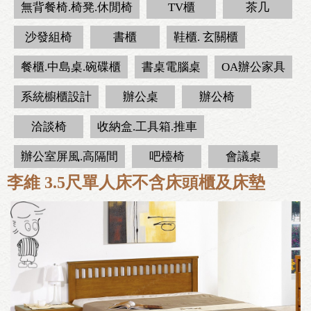
無背餐椅.椅凳.休閒椅
TV櫃
茶几
沙發組椅
書櫃
鞋櫃. 玄關櫃
餐櫃.中島桌.碗碟櫃
書桌電腦桌
OA辦公家具
系統櫥櫃設計
辦公桌
辦公椅
洽談椅
收納盒.工具箱.推車
辦公室屏風.高隔間
吧檯椅
會議桌
李維 3.5尺單人床不含床頭櫃及床墊