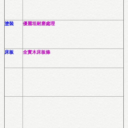
塗裝
優麗坦耐磨處理
床板
全實
木床板條