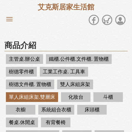
艾克斯居家生活館
商品介紹
主管桌.辦公桌
鐵櫃.公件櫃.文件櫃. 置物櫃
樹德零件櫃
工業工作桌. 工具車
樹德文件櫃. 置物櫃
雙人床組床架
單人床組床架.雙層床
化妝台
斗櫃
衣櫥
系統組合衣櫃
床頭櫃
餐桌.休閒桌
有背餐椅