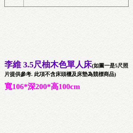
李維 3.5尺柚木色單人床
(如圖一是5尺照
片提供參考. 此項不含床頭櫃及床墊為競標商品)
寬106*深200*高100cm