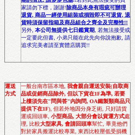
期的情況, 請多多包涵
!!
若對此無法接受的買
家請勿下標，謝謝!
除商品本身有瑕疵可辦理
退貨, 商品一經使用組裝或損毀即不可退貨, 退
貨時須保留指箱及商品組合之齊全及完整性!!
另外,
本公司無提供七日鑑賞期
, 若無法接受或
一定要此但書, 小弟只能在此先向你說抱歉, 請
追求完美者請至實體店購買!!
運送
一般台南市區本地,
我會親自運送安裝
(
自取商
方式
品或促銷商品除外, 但以下貨在1F為準, 若要
上樓須先在"問與答"內詢問, OA鐵製類商品只
提供下在1F
), 但若外地因分身乏術, 只好請貨
運或回頭車,
小型商品
, 大部分會以貨運方式
處
理, 比較
大型家具, 會請回頭車
幫忙, 畢竟他們
對於家具搬運比較專業, 東西比較壓低受損機