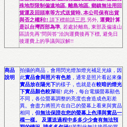
殊地型限制偏遠地區, 離島地區. 鄉鎮無法用回
貨運及回頭車等方式送貨時, 本公司保有出貨
與否之權利!!
請下標前請三思,
另外,
運費計算
是以台灣西部為準
, 若處於離島, 東部及偏遠山
區請先再"問與答"洽詢運費後再下標, 避免日
後運費上的爭議與誤解!!
商品
拍攝的商品，會用閃光燈加燈光補足光線，因
說明
此
實品會與照片有色差
，通常是照片看起來像
實品放在陽光下
的樣子，也就是在
較暗的燈光
下實品顏色較深
喔! 此外，每台電腦螢幕顯色
不同，各位螢幕調整的亮度也會造成色彩差
異。會盡力將照片在自己的螢幕上看來與實品
相同，
但
無法保證在您的螢幕上色澤與實品一
模一樣
。 及
運送過程中多多少少會有無法預