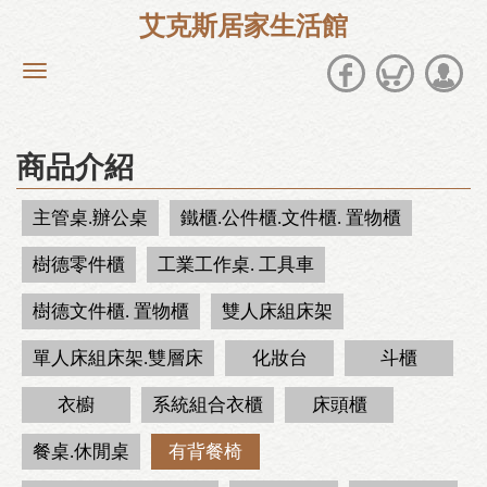
艾克斯居家生活館
商品介紹
主管桌.辦公桌
鐵櫃.公件櫃.文件櫃. 置物櫃
樹德零件櫃
工業工作桌. 工具車
樹德文件櫃. 置物櫃
雙人床組床架
單人床組床架.雙層床
化妝台
斗櫃
衣櫥
系統組合衣櫃
床頭櫃
餐桌.休閒桌
有背餐椅