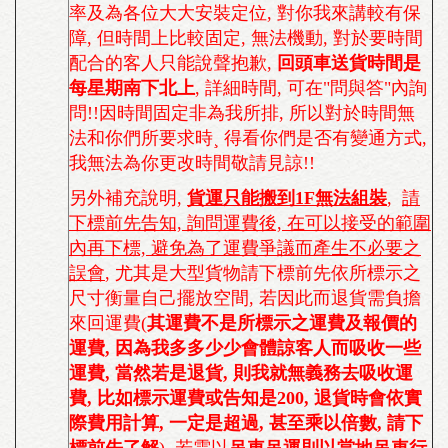
率及為各位大大安裝定位, 對你我來講較有保
障, 但時間上比較固定, 無法機動, 對於要時間
配合的客人只能說聲抱歉,
回頭車送貨時間是
每星期南下北上
, 詳細時間, 可在"問與答"內詢
問!!因時間固定非為我所排, 所以對於時間無
法和你們所要求時¸ 得看你們是否有變通方式,
我無法為你更改時間敬請見諒!!
另外補充說明,
貨運只能搬到1F無法組裝
,
請
下標前先告知, 詢問運費後, 在可以接受的範圍
內再下標, 避免為了運費爭議而產生不必要之
誤會
, 尤其是大型貨物請下標前先依所標示之
尺寸衡量自己擺放空間, 若因此而退貨需負擔
來回運費(
其運費不是所標示之運費及報價的
運費, 因為我多多少少會體諒客人而吸收一些
運費, 當然若是退貨, 則我就無義務去吸收運
費, 比如標示運費或告知是200, 退貨時會依實
際費用計算, 一定是超過, 甚至乘以倍數, 請下