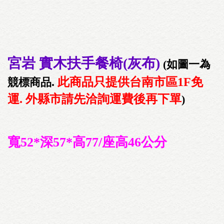
宮岩 實木扶手餐椅(灰布)
(如圖一為
.
此商品只提供台南市區1F免
競標商品
運. 外縣市請先洽詢運費後再下單
)
寬52*深57*高77/座高46公分