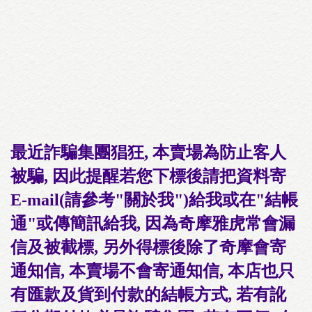
最近詐騙集團猖狂, 本賣場為防止客人
被騙, 因此提醒若您下標後請把資料寄
E-mail(請參考"關於我")給我或在"結帳
通"或傳簡訊給我, 因為奇摩雅虎常會漏
信及被截標, 另外得標後除了奇摩會寄
通知信, 本賣場不會寄通知信, 本店也只
有匯款及貨到付款的結帳方式, 若有訛