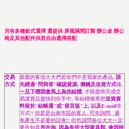
另有多種款式選擇 還提供 屏風隔間訂製 辦公桌 辦公
椅及其他配件供君自由選擇搭配
交易
親愛的客倌大大們若你們中意我家的產品,
請
方式
先經過"問與答"確認貨源, 價錢及送貨方式
後,
一旦下標我會馬上為你結標
, 才能盡快完成交
易讓貨品盡快到你手中, 等結標後再把
送貨資
料留於"結帳通"或"留言版"上, 以及E-mail
等
方式!!
但若是台南市區的客人, 可先詢問, 避
免產生不必要的誤會!! 但也請問各位大大一定
要告知其
所在地
,
因為有些大型家具類, 會因特