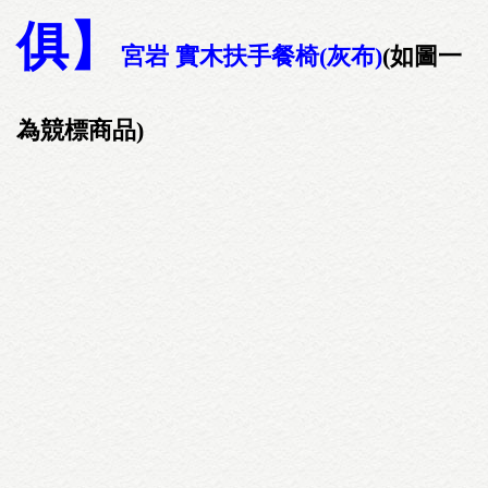
俱】
宮岩 實木扶手餐椅(灰布)
(如圖一
為競標商品)