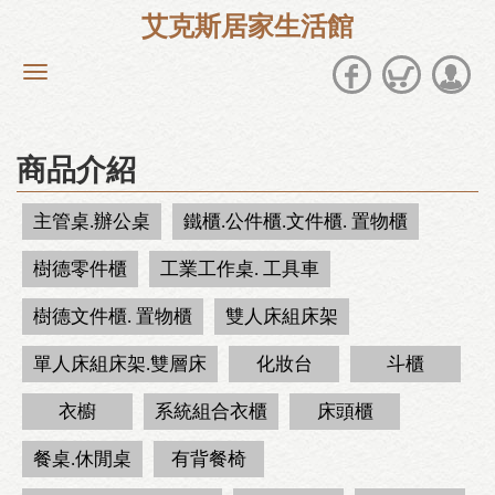
艾克斯居家生活館
商品介紹
主管桌.辦公桌
鐵櫃.公件櫃.文件櫃. 置物櫃
樹德零件櫃
工業工作桌. 工具車
樹德文件櫃. 置物櫃
雙人床組床架
單人床組床架.雙層床
化妝台
斗櫃
衣櫥
系統組合衣櫃
床頭櫃
餐桌.休閒桌
有背餐椅