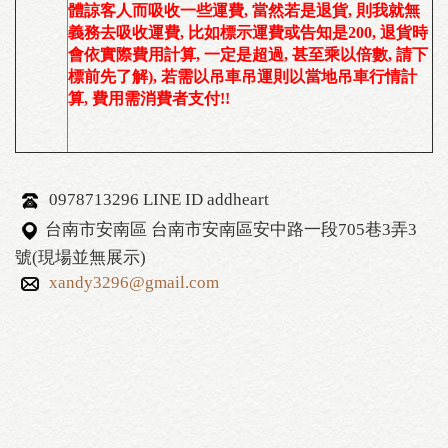
體諒客人而吸收一些運費, 當然若是退貨, 則我就無
義務去吸收運費, 比如標示運費或告知是200, 退貨時
會依實際費用計算, 一定是超過, 甚至乘以倍數, 請下
標前先了解
), 若需以
吊車吊運則以當地吊車行情計
算, 費用需消費者支付!!
0978713296 LINE ID addheart
台南市安南區 台南市安南區安中路一段705巷3弄3
號(現場並無展示)
xandy3296@gmail.com