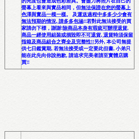
的亮度也會造成色彩差異。會盡力將照片在自己的
螢幕上看來與實品相同，
但
無法保證在您的螢幕上
色澤與實品一模一樣
。 及
運送過程中多多少少會有
無法預期的情況, 請多多包涵
!!
若對此無法接受的買
家請勿下標，謝謝!
除商品本身有瑕疵可辦理退貨,
商品一經使用組裝或損毀即不可退貨, 退貨時須保留
指箱及商品組合之齊全及完整性!!
另外,
本公司無提
供七日鑑賞期
, 若無法接受或一定要此但書, 小弟只
能在此先向你說抱歉, 請追求完美者請至實體店購
買!!