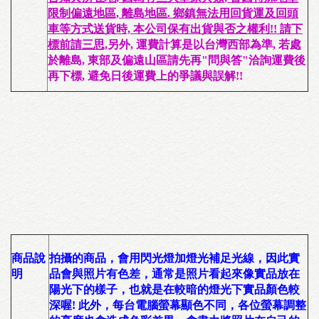
限制偏遠地區, 離島地區. 鄉鎮無法用回貨運及回頭
車等方式送貨時, 本公司保有出貨與否之權利!!
請下
標前請三思,
另外,
運費計算是以台灣西部為準
, 若處
於離島, 東部及偏遠山區請先再"問與答"洽詢運費後
再下標, 避免日後運費上的爭議與誤解!!
商品說
拍攝的商品，會用閃光燈加燈光補足光線，因此
實
明
品會與照片有色差
，通常是照片看起來像
實品放在
陽光下
的樣子，也就是在
較暗的燈光下實品顏色較
深
喔! 此外，每台電腦螢幕顯色不同，各位螢幕調整