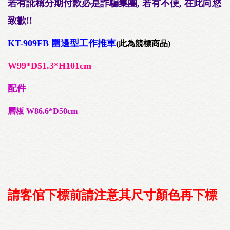
若有訛稱分期付款必是詐騙集團, 若有不便, 在此向您
致歉!!
KT-909FB 圍邊型工作推車
(此為競標商品)
W99*D51.3*H101cm
配件
層板 W86.6*D50cm
請客倌下標前請注意其尺寸顏色再下標