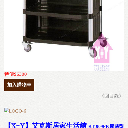
特價$6300
加入購物車
《回目錄》
【X+Y】艾克斯居家生活館
KT-909FB 圍邊型