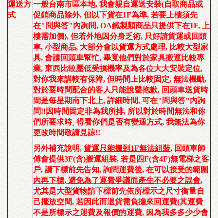
運送方
一般台南市區本地
,
我會親自運送安裝
(
自取商品或
式
促銷商品除外, 但以下貨在1F為準, 若要上樓須先
在"問與答"內詢問, OA鐵製類商品只提供下在1F, 上
樓需加價
)
,
但若外地因分身乏術
,
只好請貨運或回頭
車
,
小型商品
, 大部分會以貨運方式
處理,
比較
大型家
具, 會請回頭車
幫忙
,
畢竟他們對於家具搬運比較專
業, 東西比較壓低受損機率及為各位大大安裝定位,
對你我來講較有保障, 但時間上比較固定, 無法機動,
對於要時間配合的客人只能說聲抱歉,
回頭車送貨時
間是每星期南下北上
, 詳細時間, 可在"問與答"內詢
問!!因時間固定非為我所排, 所以對於時間無法和你
們所要求時¸ 得看你們是否有變通方式, 我無法為你
更改時間敬請見諒!!
另外補充說明,
貨運只能搬到1F無法組裝
,
回頭車師
傅會提供3F(含)搬運組裝
,
若是四F(含4F)無電梯之客
戶
,
請下標前先告知, 詢問運費後, 在可以接受的範圍
內再下標, 避免為了運費爭議而產生不必要之誤會
,
尤其是大型貨物請下標前先依所標示之尺寸衡量自
己擺放空間, 若因此而退貨需負擔來回運費(
其運費
不是所標示之運費及報價的運費, 因為我多多少少會