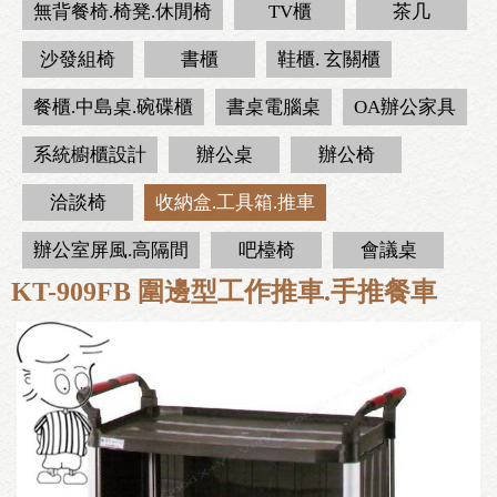
無背餐椅.椅凳.休閒椅
TV櫃
茶几
沙發組椅
書櫃
鞋櫃. 玄關櫃
餐櫃.中島桌.碗碟櫃
書桌電腦桌
OA辦公家具
系統櫥櫃設計
辦公桌
辦公椅
洽談椅
收納盒.工具箱.推車
辦公室屏風.高隔間
吧檯椅
會議桌
KT-909FB 圍邊型工作推車.手推餐車