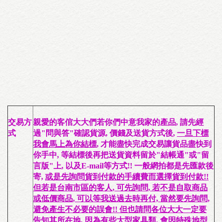
交易方
親愛的客倌大大們若你們中意我家的產品,
請先經
式
過"問與答"確認貨源, 價錢及送貨方式
後,
一旦下標
我會馬上為你結標
, 才能盡快完成交易讓貨品盡快到
你手中, 等結標後再把
送貨資料留於"結帳通"或"留
言版"上, 以及E-mail
等方式!!
一般網拍都是先匯款後
寄,
或是先詢問貨到付款的手續費而選擇貨到付款!!
但若是台南市區的客人, 可先詢問, 若不是
自取商品
或低價商品
, 可以等我送過去時再付, 當然要先詢問,
避免產生不必要的誤會!! 但也請問各位大大一定要
告知其
所在地
,
因為有些大型家具類, 會因特殊地型