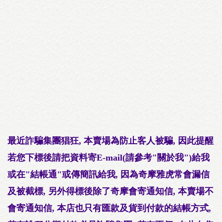
最近
詐騙集團猖狂, 本賣場為防止客人被騙, 因此提醒
若您下標後請把資料寄E-mail(請參考"關於我")給我
或在"結帳通"或傳簡訊給我, 因為奇摩雅虎常會漏信
及被截標, 另外得標後除了奇摩會寄通知信, 本賣場不
會寄通知信, 本店也只有匯款及貨到付款的結帳方式,