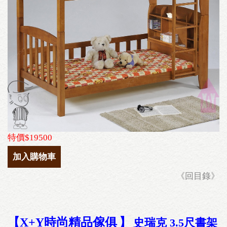
特價$19500
加入購物車
《回目錄》
【X+Y時尚精品傢俱
】
史瑞克 3.5尺書架