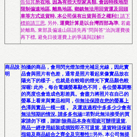
告知其
所在地
,
因為有些大型家具類, 會因特殊地型
限制偏遠地區, 離島地區. 鄉鎮無法用回貨運及回頭
車等方式送貨時, 本公司保有出貨與否之權利!!
請下
標前請三思,
另外,
運費計算是以台灣西部為準
, 若處
於離島, 東部及偏遠山區請先再"問與答"洽詢運費後
再下標, 避免日後運費上的爭議與誤解!!
商品說
拍攝的商品，會用閃光燈加燈光補足光線，因此
實
明
品會與照片有色差
，通常是照片看起來像
實品放在
陽光下
的樣子，也就是在
較暗的燈光下實品顏色較
深
喔! 此外，每台電腦螢幕顯色不同，各位螢幕調整
的亮度也會造成色彩差異。會盡力將照片在自己的
螢幕上看來與實品相同，
但
無法保證在您的螢幕上
色澤與實品一模一樣
。 及
運送過程中多多少少會有
無法預期的情況, 請多多包涵
!!
若對此無法接受的買
家請勿下標，謝謝!
除商品本身有瑕疵可辦理退貨,
商品一經使用組裝或損毀即不可退貨, 退貨時須保留
指箱及商品組合之齊全及完整性!!
另外,
本公司無提