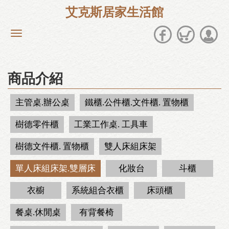
艾克斯居家生活館
商品介紹
主管桌.辦公桌
鐵櫃.公件櫃.文件櫃. 置物櫃
樹德零件櫃
工業工作桌. 工具車
樹德文件櫃. 置物櫃
雙人床組床架
單人床組床架.雙層床
化妝台
斗櫃
衣櫥
系統組合衣櫃
床頭櫃
餐桌.休閒桌
有背餐椅