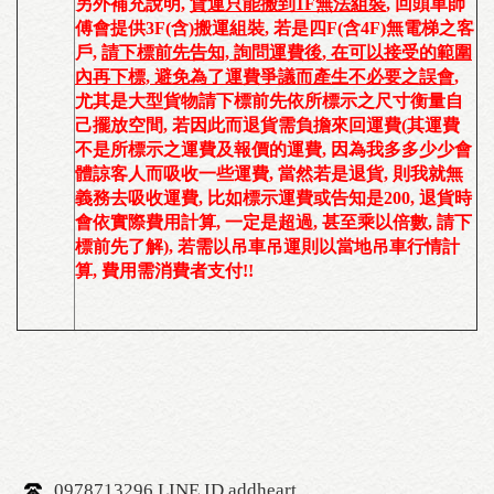
另外補充說明,
貨運只能搬到1F無法組裝
,
回頭車師
傅會提供3F(含)搬運組裝
,
若是四F(含4F)無電梯之客
戶
,
請下標前先告知, 詢問運費後, 在可以接受的範圍
內再下標, 避免為了運費爭議而產生不必要之誤會
,
尤其是大型貨物請下標前先依所標示之尺寸衡量自
己擺放空間, 若因此而退貨需負擔來回運費(
其運費
不是所標示之運費及報價的運費, 因為我多多少少會
體諒客人而吸收一些運費, 當然若是退貨, 則我就無
義務去吸收運費, 比如標示運費或告知是200, 退貨時
會依實際費用計算, 一定是超過, 甚至乘以倍數, 請下
標前先了解
), 若需以
吊車吊運則以當地吊車行情計
算, 費用需消費者支付!!
0978713296 LINE ID addheart