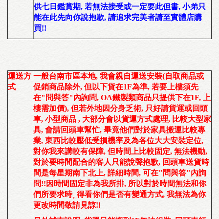
供七日鑑賞期
, 若無法接受或一定要此但書, 小弟只
能在此先向你說抱歉, 請追求完美者請至實體店購
買!!
運送方
一般台南市區本地
,
我會親自運送安裝
(
自取商品或
式
促銷商品除外, 但以下貨在1F為準, 若要上樓須先
在"問與答"內詢問, OA鐵製類商品只提供下在1F, 上
樓需加價
)
,
但若外地因分身乏術
,
只好請貨運或回頭
車
,
小型商品
, 大部分會以貨運方式
處理,
比較
大型家
具, 會請回頭車
幫忙
,
畢竟他們對於家具搬運比較專
業, 東西比較壓低受損機率及為各位大大安裝定位,
對你我來講較有保障, 但時間上比較固定, 無法機動,
對於要時間配合的客人只能說聲抱歉,
回頭車送貨時
間是每星期南下北上
, 詳細時間, 可在"問與答"內詢
問!!因時間固定非為我所排, 所以對於時間無法和你
們所要求時¸ 得看你們是否有變通方式, 我無法為你
更改時間敬請見諒!!