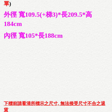
單
)
外徑 寬109.5(+梯3)*長209.5*高
184cm
內徑 寬105*長188cm
下標前請看清所標示之尺寸, 無法接受尺寸不合之退
貨