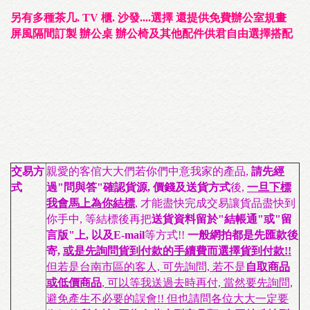
另有多種茶几. TV
櫃. 沙發....選擇
還提供免費辦公室規畫
屏風隔間訂製
辦公桌
辦公椅及其他配件供君自由選擇搭配
交易方
親愛的客倌大大們若你們中意我家的產品,
請先經
式
過"問與答"確認貨源, 價錢及送貨方式
後,
一旦下標
我會馬上為你結標
, 才能盡快完成交易讓貨品盡快到
你手中, 等結標後再把
送貨資料留於"結帳通"或"留
言版"上, 以及E-mail
等方式!!
一般網拍都是先匯款後
寄,
或是先詢問貨到付款的手續費而選擇貨到付款!!
但若是台南市區的客人, 可先詢問, 若不是
自取商品
或低價商品
, 可以等我送過去時再付, 當然要先詢問,
避免產生不必要的誤會!! 但也請問各位大大一定要