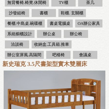
無背餐椅.椅凳.休閒椅
TV櫃
茶几
沙發組椅
書櫃
鞋櫃. 玄關櫃
餐櫃.中島桌.碗碟櫃
書桌電腦桌
OA辦公家具
系統櫥櫃設計
辦公桌
辦公椅
洽談椅
收納盒.工具箱.推車
辦公室屏風.高隔間
吧檯椅
會議桌
新史瑞克 3.5尺書架型實木雙層床