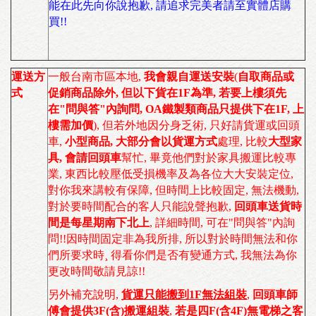
能在此先向你說抱歉, 請追求完美者請至實體店購
買!!
運送方
一般台南市區本地
,
我會親自運送安裝
(
自取商品或
式
促銷商品除外, 但以下貨在1F為準, 若要上樓須先
在"問與答"內詢問, OA鐵製類商品只提供下在1F, 上
樓需加價
)
,
但若外地因分身乏術
,
只好請貨運或回頭
車
,
小型商品
, 大部分會以貨運方式
處理,
比較
大型家
具, 會請回頭車
幫忙
,
畢竟他們對於家具搬運比較專
業, 東西比較壓低受損機率及為各位大大安裝定位,
對你我來講較有保障, 但時間上比較固定, 無法機動,
對於要時間配合的客人只能說聲抱歉,
回頭車送貨時
間是每星期南下北上
, 詳細時間, 可在"問與答"內詢
問!!因時間固定非為我所排, 所以對於時間無法和你
們所要求時¸ 得看你們是否有變通方式, 我無法為你
更改時間敬請見諒!!
另外補充說明,
貨運只能搬到1F無法組裝
,
回頭車師
傅會提供3F(含)搬運組裝
,
若是四F(含4F)無電梯之客