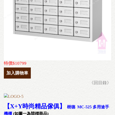
特價$10799
加入購物車
《回目錄》
【X+Y時尚精品傢俱
】
樹德 MC-525 多用途手
機櫃
(如圖一為競標商品)