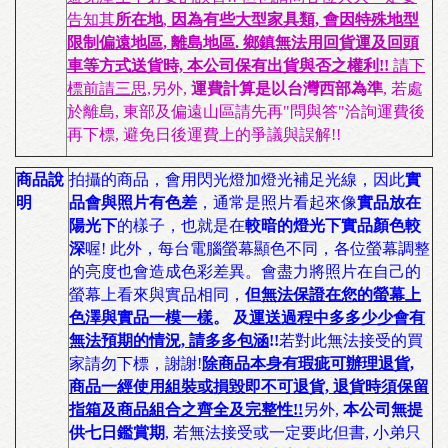
告知其
所在地
,
因為有些大型家具類, 會因特殊地型
限制偏遠地區, 離島地區. 鄉鎮無法用回貨運及回頭
車等方式送貨時, 本公司保有出貨與否之權利!!
請下
標前請三思,
另外,
運費計算是以台灣西部為準
, 若處
於離島, 東部及偏遠山區請先再"問與答"洽詢運費後
再下標, 避免日後運費上的爭議與誤解!!
商品說
拍攝的商品，會用閃光燈加燈光補足光線，因此
實
明
品會與照片有色差
，通常是照片看起來像
實品放在
陽光下
的樣子，也就是在
較暗的燈光下實品顏色較
深
喔! 此外，每台電腦螢幕顯色不同，各位螢幕調整
的亮度也會造成色彩差異。會盡力將照片在自己的
螢幕上看來與實品相同，
但
無法保證在您的螢幕上
色澤與實品一模一樣
。 及
運送過程中多多少少會有
無法預期的情況, 請多多包涵
!!
若對此無法接受的買
家請勿下標，謝謝!
除商品本身有瑕疵可辦理退貨,
商品一經使用組裝或損毀即不可退貨, 退貨時須保留
指箱及商品組合之齊全及完整性!!
另外,
本公司無提
供七日鑑賞期
, 若無法接受或一定要此但書, 小弟只