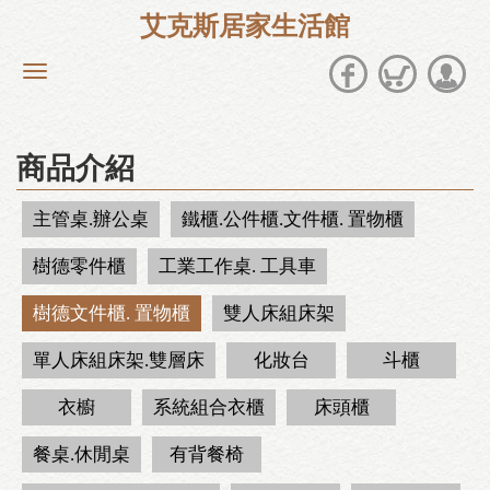
艾克斯居家生活館
商品介紹
主管桌.辦公桌
鐵櫃.公件櫃.文件櫃. 置物櫃
樹德零件櫃
工業工作桌. 工具車
樹德文件櫃. 置物櫃
雙人床組床架
單人床組床架.雙層床
化妝台
斗櫃
衣櫥
系統組合衣櫃
床頭櫃
餐桌.休閒桌
有背餐椅