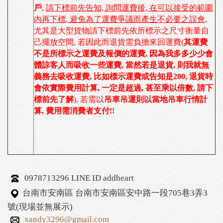
戶
,
請下標前先告知, 詢問運費後, 在可以接受的範圍
內再下標, 避免為了運費爭議而產生不必要之誤會
,
尤其是大型貨物請下標前先依所標示之尺寸衡量自
己擺放空間, 若因此而退貨需負擔來回運費(
其運費
不是所標示之運費及報價的運費, 因為我多多少少會
體諒客人而吸收一些運費, 當然若是退貨, 則我就無
義務去吸收運費, 比如標示運費或告知是200, 退貨時
會依實際費用計算, 一定是超過, 甚至乘以倍數, 請下
標前先了解
), 若需以
吊車吊運則以當地吊車行情計
算, 費用需消費者支付!!
0978713296 LINE ID addheart
台南市安南區 台南市安南區安中路一段705巷3弄3
號(現場並無展示)
xandy3296@gmail.com