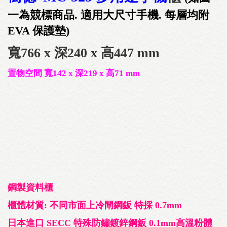
一為競標商品. 適用大尺寸手機. 每層均附
EVA 保護墊)
寬766 x 深240 x 高447 mm
置物空間
寬142
x 深219 x 高71 mm
鋼製資料櫃
櫃體材質: 不同市面上冷閘鋼鈑 特採 0.7mm
日本進口 SECC 特殊防鏽鍍鋅鋼鈑 0.1mm高溫粉體