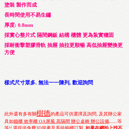
塗裝 製作而成
長時間使用不易生鏽
厚度: 0.8mm
採實心整片式 隔間鋼鈑 結構 櫃體 更為紮實穩固
採耐衝擊塑膠滑軌 抽屜 抽拉更順暢 高低抽屜變換更
方便
樣式尺寸眾多. 無法一一陳列, 歡迎詢問
樹德
此外還有多有關
的產品可供選擇及詢問, 及其辦公家
具如
鐵櫃 效率櫃 OA屏風 高隔間 辦公桌椅 辦公設備
.......等
等!! 還提供免費3D規畫及系統櫥櫃訂製,
如果在網拍上找不