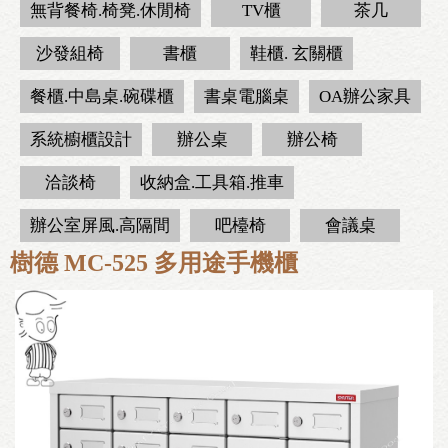
無背餐椅.椅凳.休閒椅
TV櫃
茶几
沙發組椅
書櫃
鞋櫃. 玄關櫃
餐櫃.中島桌.碗碟櫃
書桌電腦桌
OA辦公家具
系統櫥櫃設計
辦公桌
辦公椅
洽談椅
收納盒.工具箱.推車
辦公室屏風.高隔間
吧檯椅
會議桌
樹德 MC-525 多用途手機櫃