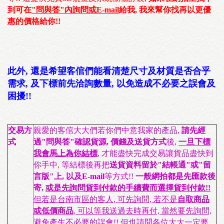
到可在
"問與答"內詢問或E-mail
給我, 我來幫你找再以更優
惠的價格給你!!
此外, 還是希望客倌們能看清楚尺寸及材質是否合乎
需求, 及下標前先洽詢數量, 以免造成不必要之誤會及
困擾!!
交易方
親愛的客倌大大們若你們中意我家的產品,
請先經
式
過"問與答"確認貨源, 價錢及送貨方式
後,
一旦下標
我會馬上為你結標
, 才能盡快完成交易讓貨品盡快到
你手中, 等結標後再把
送貨資料留於"結帳通"或"留
言版"上, 以及E-mail
等方式!!
一般網拍都是先匯款後
寄,
或是先詢問貨到付款的手續費而選擇貨到付款!!
但若是台南市區的客人, 可先詢問, 若不是
自取商品
或低價商品
, 可以等我送過去時再付, 當然要先詢問,
避免產生不必要的誤會!! 但也請問各位大大一定要