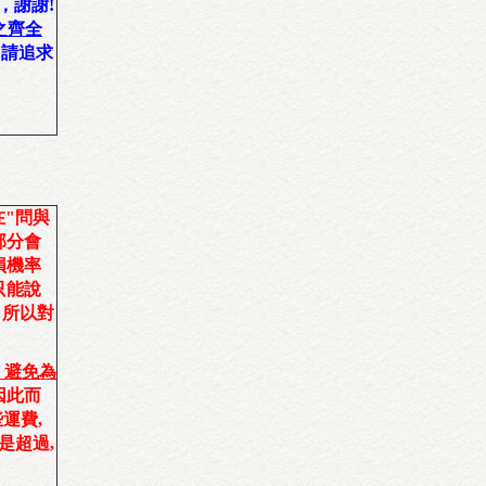
，謝謝!
之齊全
 請追求
在"問與
大部分會
損機率
只能說
 所以對
 避免為
因此而
運費,
是超過,