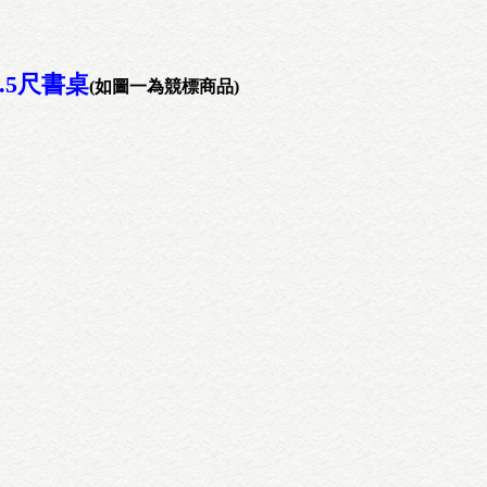
.5尺書桌
(如圖一為競標商品)