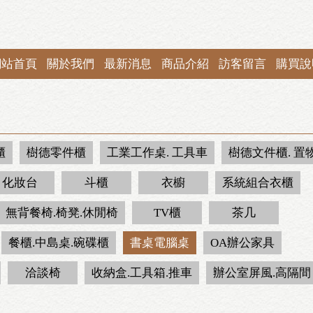
網站首頁
關於我們
最新消息
商品介紹
訪客留言
購買說
櫃
樹德零件櫃
工業工作桌. 工具車
樹德文件櫃. 置
化妝台
斗櫃
衣櫥
系統組合衣櫃
無背餐椅.椅凳.休閒椅
TV櫃
茶几
餐櫃.中島桌.碗碟櫃
書桌電腦桌
OA辦公家具
洽談椅
收納盒.工具箱.推車
辦公室屏風.高隔間