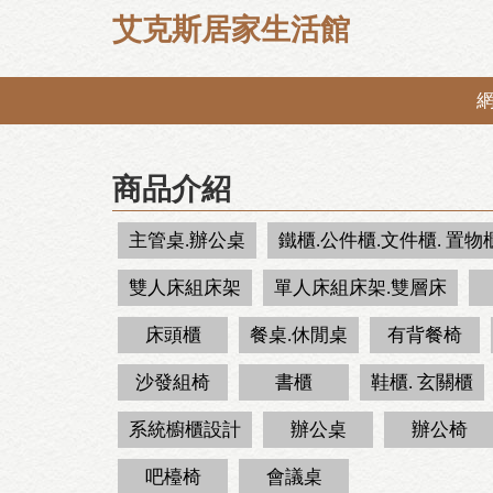
艾克斯居家生活館
商品介紹
主管桌.辦公桌
鐵櫃.公件櫃.文件櫃. 置物
雙人床組床架
單人床組床架.雙層床
床頭櫃
餐桌.休閒桌
有背餐椅
沙發組椅
書櫃
鞋櫃. 玄關櫃
系統櫥櫃設計
辦公桌
辦公椅
吧檯椅
會議桌