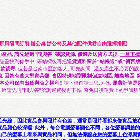
屏風隔間訂製
辦公桌
辦公椅及其他配件供君自由選擇搭配
產品,
請先經過"問與答"確認貨源, 價錢及送貨方式
後,
一旦下標
貨品盡快到你手中, 等結標後再把
送貨資料留於"結帳通"或"留言版"
款後寄,
但若是台南市區的客人, 可先詢問, 避免產生不必要的誤會
地
,
因為有些大型家具類, 會因特殊地型限制偏遠地區, 離島地區. 
本公司保有出貨與否之權利!!
請下標前請三思,
另外,
運費計算是
遠山區請先再"問與答"洽詢運費後再下標, 避免日後運費上的爭議與誤
足光線，因此
實品會與照片有色差
，通常是照片看起來像
實品放
實品顏色較深
喔! 此外，每台電腦螢幕顯色不同，各位螢幕調整
自己的螢幕上看來與實品相同，
但
無法保證在您的螢幕上色澤與