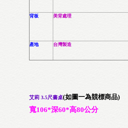
背板
美背處理
產地
台灣製造
(如圖一為競標商品)
艾莉 3.5尺書桌
寬106*深60*高80公分