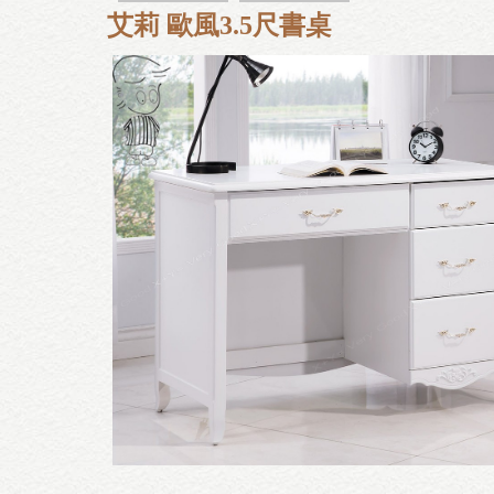
艾莉 歐風3.5尺書桌