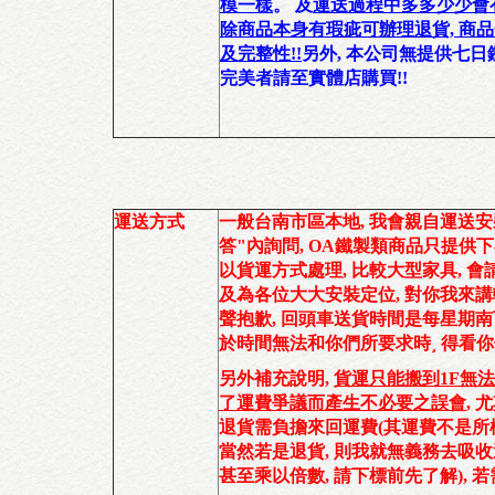
模一樣
。 及
運送過程中多多少少會
除商品本身有瑕疵可辦理退貨, 商
及完整性!!
另外,
本公司無提供七日
完美者請至實體店購買!!
運送方式
一般台南市區本地
,
我會親自運送安
答"內詢問, OA鐵製類商品只提供下
以貨運方式
處理,
比較
大型家具, 會
及為各位大大安裝定位, 對你我來講
聲抱歉,
回頭車送貨時間是每星期南
於時間無法和你們所要求時¸ 得看你
另外補充說明,
貨運只能搬到1F無
了運費爭議而產生不必要之誤會
,
退貨需負擔來回運費(
其運費不是所
當然若是退貨, 則我就無義務去吸收運
甚至乘以倍數, 請下標前先了解
), 