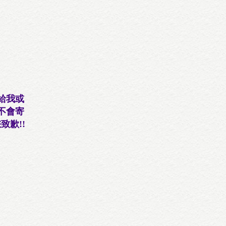
)給我或
不會寄
致歉!!