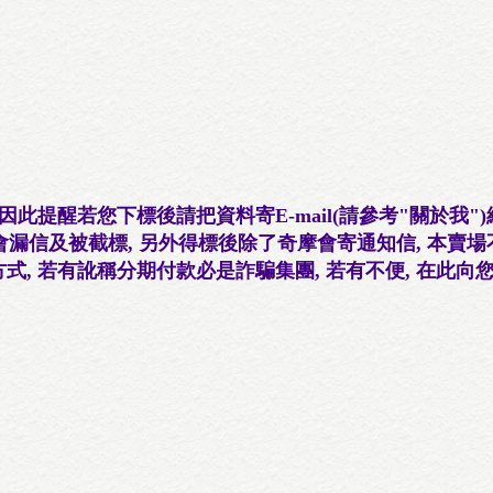
因此提醒若您下標後請把資料寄E-mail(請參考"關於我"
會漏信及被截標, 另外得標後除了奇摩會寄通知信, 本賣場
, 若有訛稱分期付款必是詐騙集團, 若有不便, 在此向您