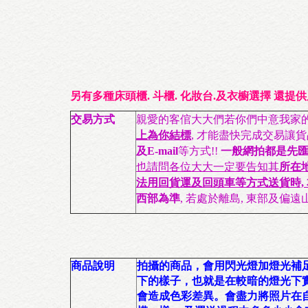
另有多種床頭櫃. 斗櫃. 化妝台.及衣櫥選擇
還提供
交易方式
親愛的客倌大大們若你們中意我家的
上為你結標
, 才能盡快完成交易讓
及E-mail
等方式!!
一般網拍都是先匯
也請問各位大大一定要告知其
所在
法用回貨運及回頭車等方式送貨時, 
西部為準
, 若處於離島, 東部及偏
商品說明
拍攝的商品，會用閃光燈加燈光補
下
的樣子，也就是在
較暗的燈光下
會造成色彩差異。會盡力將照片在