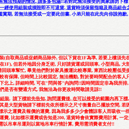
有無法預期的情況, 請多多包涵
!!
若對此無法接受的買家請勿下標
品一經使用組裝或損毀即不可退貨, 退貨時須保留指箱及商品組合
鑑賞期
, 若無法接受或一定要此但書, 小弟只能在此先向你說抱歉,
裝
(
自取商品或促銷商品除外, 但以下貨在1F為準, 若要上樓須先
在1F
)
,
但若外地因分身乏術
,
只好請貨運或回頭車
,
小型商品
, 
請回頭車
幫忙
,
畢竟他們對於家具搬運比較專業, 東西比較壓低受
較有保障, 但時間上比較固定, 無法機動, 對於要時間配合的客人
下北上
, 詳細時間, 可在"問與答"內詢問!!因時間固定非為我所排,
們是否有變通方式, 我無法為你更改時間敬請見諒!!
法組裝
,
請下標前先告知, 詢問運費後, 在可以接受的範圍內再下標,
 尤其是大型貨物請下標前先依所標示之尺寸衡量自己擺放空間, 若
標示之運費及報價的運費, 因為我多多少少會體諒客人而吸收一些
費, 比如標示運費或告知是200, 退貨時會依實際費用計算, 一定
若需以
吊車吊運則以當地吊車行情計算, 費用需消費者支付!!