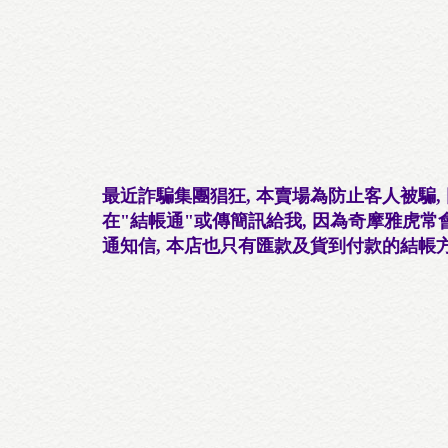
最近詐騙集團猖狂, 本賣場為防止客人被騙, 
在"結帳通"或傳簡訊給我, 因為奇摩雅虎常
通知信, 本店也只有匯款及貨到付款的結帳方式