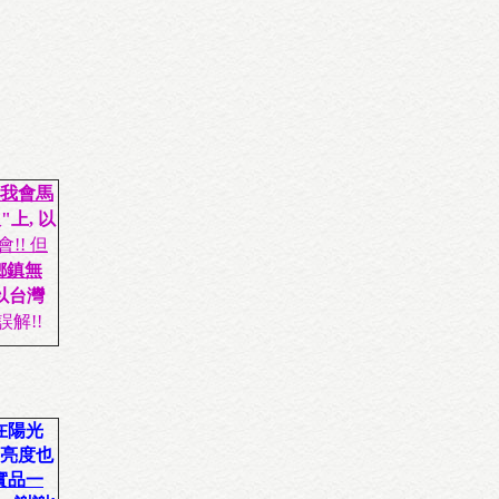
我會馬
上, 以
!! 但
鄉鎮無
以台灣
解!!
在陽光
的亮度也
實品一