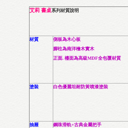
艾莉 書桌
系列材質說明
材質
側板為木心板
腳柱為南洋檜木實木
正面. 檯面為高級MDF全包覆材質
塗裝
白色優麗坦耐防黃噴漆塗裝
抽屜
鋼珠滑軌+
古典金屬把手