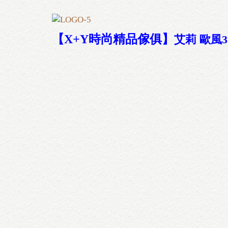
【X+Y時尚精品傢俱
】
艾莉 歐風3